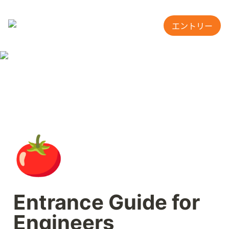
エントリー
🍅
Entrance Guide for 
Engineers