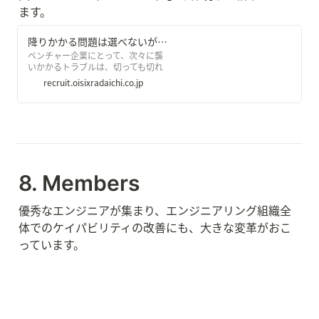
ます。
降りかかる問題は選べないが、問題を解く態度は選べる。7つの行動規範の先にある未来とは？ - オイシックス・ラ・大地 株式会社
ベンチャー企業にとって、次々に襲
いかかるトラブルは、切っても切れ
ない関係です。前例のない大きなチ
recruit.oisixradaichi.co.jp
ャレンジをしていれば、なおさらで
す。 「起業とは、問題でできてい
る」 これは、現オイシックス・ラ・
大地の社長であり、2,00 […]
8. Members
優秀なエンジニアが集まり、エンジニアリング組織全
体でのケイパビリティの改善にも、大きな変革がおこ
っています。